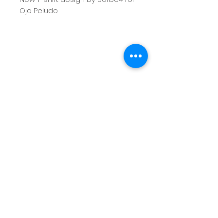
Ojo Peludo
CONTACT
Calle Venecia 23, Juá
rez,
Cuauhtémoc,
06600
Ciudad de México, CDMX
Tel:
+52 1 55 1367 5503
BOOK