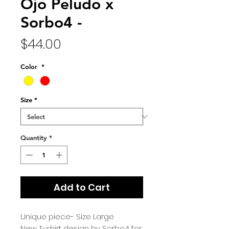
Ojo Peludo x
Sorbo4 -
Price
$44.00
Color
*
Size
*
Quantity
*
Add to Cart
Unique piece- Size Large
New T-shirt design by Sorbo4 for