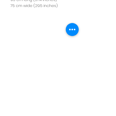
75 cm wide (29.5 inches)
CONTACTO
Calle Venecia 23, Juá
rez,
Cuauhtémoc,
06600
Ciudad de México, CDMX
Tel:
+52 1 55 1367 5503
CITAS